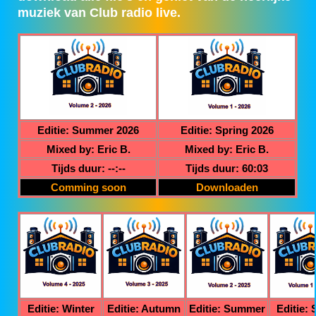
muziek van Club radio live.
Editie: Summer 2026
Editie: Spring 2026
Mixed by: Eric B.
Mixed by: Eric B.
Tijds duur: --:--
Tijds duur: 60:03
Comming soon
Downloaden
Editie: Winter
Editie: Autumn
Editie: Summer
Editie: 