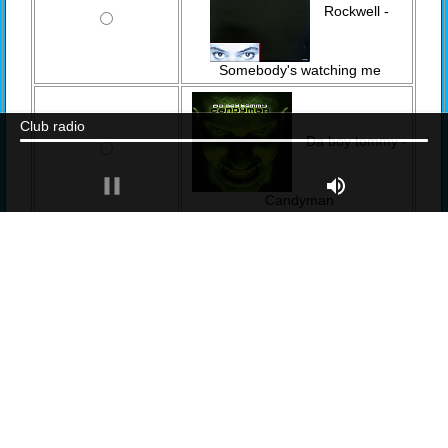
Rockwell -
Somebody's watching me
Club radio
Da boy tommy -
Candyman
View Stats
Web Poll Powered By
Bravenet