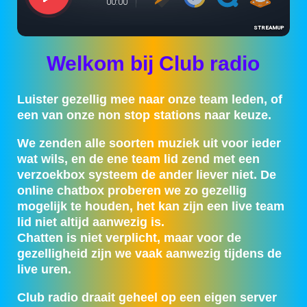
Welkom bij Club radio
Luister gezellig mee naar onze team leden, of
een van onze non stop stations naar keuze.
We zenden alle soorten muziek uit voor ieder
wat wils, en de ene team lid zend met een
verzoekbox systeem de ander liever niet. De
online chatbox proberen we zo gezellig
mogelijk te houden, het kan zijn een live team
lid niet altijd aanwezig is.
Chatten is niet verplicht, maar voor de
gezelligheid zijn we vaak aanwezig tijdens de
live uren.
Club radio draait geheel op een eigen server